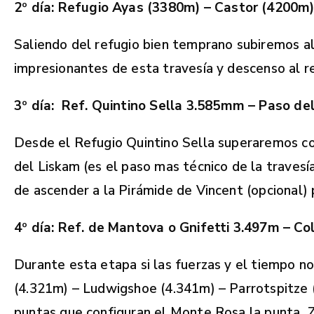
2
º
d
í
a: Refugio Ayas (3380m) – Castor (4200m)
Saliendo del refugio bien temprano subiremos al
impresionantes de esta travesía y descenso al re
3
º
d
í
a:
Ref. Quintino Sella 3.585mm – Paso del
Desde el Refugio Quintino Sella superaremos co
del Liskam (es el paso mas técnico de la travesí
de ascender a la Pirámide de Vincent (opcional) 
4
º
d
ía: Ref. de Mantova o Gnifetti 3.497m – C
Durante esta etapa si las fuerzas y el tiempo
(4.321m) – Ludwigshoe (4.341m) – Parrotspitze (
puntas que configuran el Monte Rosa la punta 