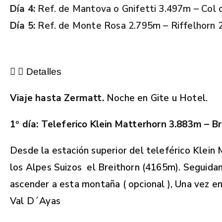
Día 4:
Ref. de Mantova o Gnifetti 3.497m – Col
Día 5:
Ref. de Monte Rosa 2.795m – Riffelhorn
Detalles
Viaje hasta Zermatt.
Noche en Gite u Hotel.
1
º
d
í
a:
Teleferico Klein Matterhorn 3.883m – B
Desde la estación superior del teleférico Klei
los Alpes Suizos el Breithorn (4165m). Seguida
ascender a esta montaña ( opcional ), Una vez e
Val D´Ayas