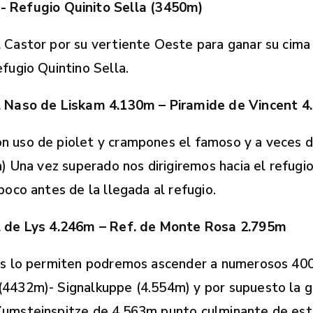
- Refugio Quinito Sella (3450m)
 Castor por su vertiente Oeste para ganar su cima a
fugio Quintino Sella.
 Naso de Liskam 4.130m – Piramide de Vincent 4.
n uso de piolet y crampones el famoso y a veces de
a) Una vez superado nos dirigiremos hacia el refug
poco antes de la llegada al refugio.
ol de Lys 4.246m – Ref. de Monte Rosa 2.795m
 nos lo permiten podremos ascender a numerosos 4
4432m)- Signalkuppe (4.554m) y por supuesto la gu
Zumsteinspitze de 4.563m punto culminante de esta