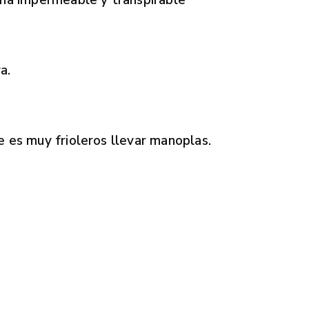
na impermeable y transpirable
a.
se es muy frioleros llevar manoplas.