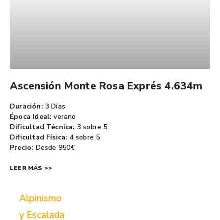
Ascensión Monte Rosa Exprés 4.634m
Duración:
3 Días
Época Ideal:
verano
Dificultad Técnica:
3 sobre 5
Dificultad Física:
4 sobre 5
Precio:
Desde 950€
LEER MÁS >>
Alpinismo
y Escalada